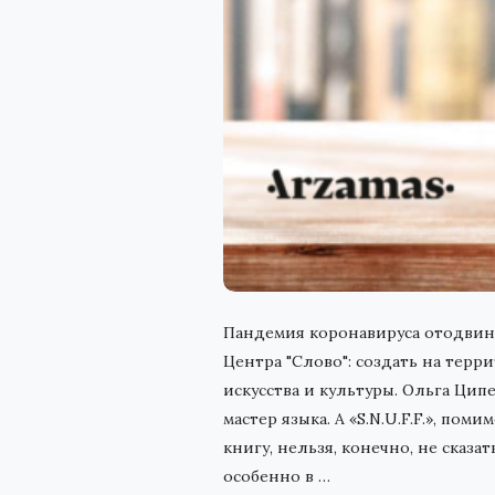
Пандемия коронавируса отодвину
Центра "Слово": создать на тер
искусства и культуры. Ольга Ци
мастер языка. А «S.N.U.F.F.», п
книгу, нельзя, конечно, не сказа
особенно в
…