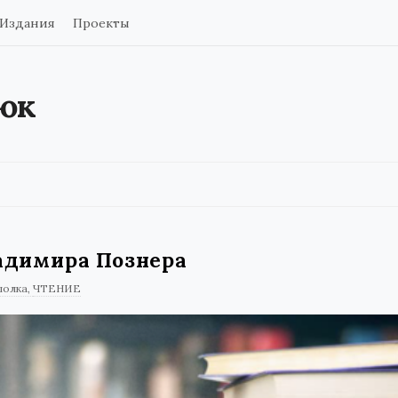
Издания
Проекты
юк
адимира Познера
полка
ЧТЕНИЕ