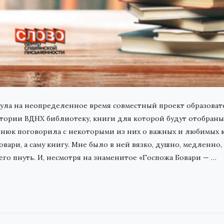
ла на неопределенное время совместный проект образоват
ритории ВДНХ библиотеку, книги для которой будут отобра
енюк поговорила с некоторыми из них о важных и любимых к
вари, а саму книгу. Мне было в ней вязко, душно, медленно
его пнуть. И, несмотря на знаменитое «Госпожа Бовари —
…