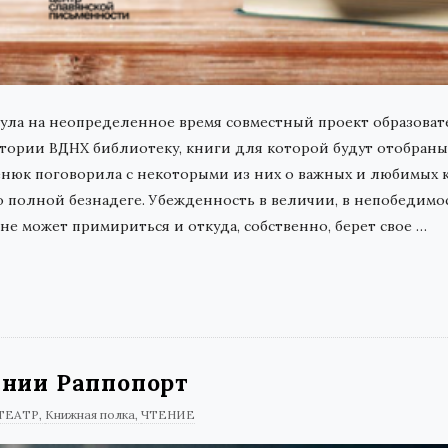
ла на неопределенное время совместный проект образоват
ритории ВДНХ библиотеку, книги для которой будут отобра
енюк поговорила с некоторыми из них о важных и любимых кн
о полной безнадеге. Убежденность в величии, в непобедимос
к не может примириться и откуда, собственно, берет свое
…
нии Раппопорт
ТЕАТР
Книжная полка
ЧТЕНИЕ