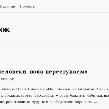
Издания
Проекты
юк
человеки, пока переступаем»
ЛИЧНОЕ
о личном Ольге Ципенюк. «Мы, Гинкасы, из литваков. Есть евр
ала южных евреев. Бессарабцы — воры, бандиты, бабники, пья
ие, религиозные, мудрые и вообще очень хорошие».
…