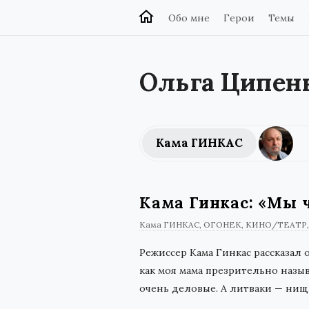
Обо мне
Герои
Темы
Ольга Ципен
Кама ГИНКАС
Кама Гинкас: «Мы 
Кама ГИНКАС
ОГОНЕК
КИНО/ТЕАТР
Режиссер Кама Гинкас рассказал 
как моя мама презрительно назыв
очень деловые. А литваки — нищ