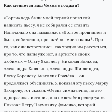
Как меняется ваш Чехов с годами?
«Торги» ведь были моей первой попыткой
написать пьесу, я не собирался её ставить.
Изначально она называлась «Долгое прощание» и
1
была, собственно, про актёров
моего папы
⁠
. Про
то, как они встретились, как трудно им расстаться,
про то, что папы уже нет, а артистов своих
любимых — Ольгу Яковлеву, Николая Волкова,
Александра Калягина, Александра Ширвиндта,
Елену Кореневу, Анатолия Грачёва — он
продолжает объединять. Я показал эту пьесу Марку
Захарову, тот сказал: «Очень симпатично, но это
одноразовая история, она не встаёт в репертуар».
Показал Петру Наумовичу Фоменко, который
сказал: «Мне нравится, но с Яковлевой работать не