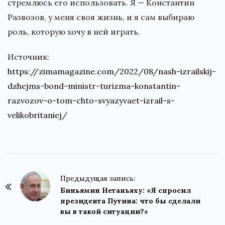
стремлюсь его использовать. Я — Константин
Развозов, у меня своя жизнь, и я сам выбираю
роль, которую хочу в ней играть.
Источник:
https://zimamagazine.com/2022/08/nash-izrailskij-
dzhejms-bond-ministr-turizma-konstantin-
razvozov-o-tom-chto-svyazyvaet-izrail-s-
velikobritaniej/
P
Предыдущая запись:
o
Биньямин Нетаньяху: «Я спросил
президента Путина: что бы сделали
s
вы в такой ситуации?»
t