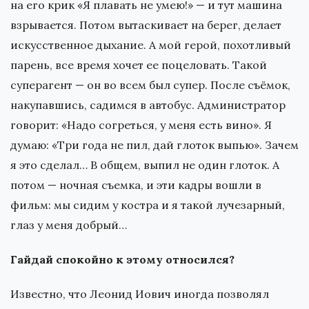
на его крик «Я плавать не умею!» — и тут машина
взрывается. Потом вытаскивает на берег, делает
искусственное дыхание. А мой герой, похотливый
парень, все время хочет ее поцеловать. Такой
суперагент — он во всем был супер. После съёмок,
накупавшись, садимся в автобус. Администратор
говорит: «Надо согреться, у меня есть вино». Я
думаю: «Три года не пил, дай глоток выпью». Зачем
я это сделал… В общем, выпил не один глоток. А
потом — ночная съемка, и эти кадры вошли в
фильм: мы сидим у костра и я такой лучезарный,
глаз у меня добрый…
Гайдай спокойно к этому относился?
Известно, что Леонид Иович иногда позволял