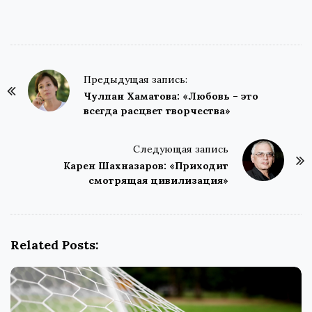
P
Предыдущая запись:
o
Чулпан Хаматова: «Любовь – это
всегда расцвет творчества»
s
t
Следующая запись
N
Карен Шахназаров: «Приходит
a
смотрящая цивилизация»
v
i
g
Related Posts:
a
t
i
o