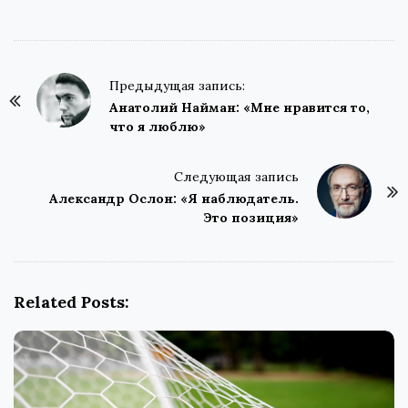
P
Предыдущая запись:
o
Анатолий Найман: «Мне нравится то,
что я люблю»
s
t
Следующая запись
N
Александр Ослон: «Я наблюдатель.
a
Это позиция»
v
i
g
Related Posts:
a
t
i
o
n