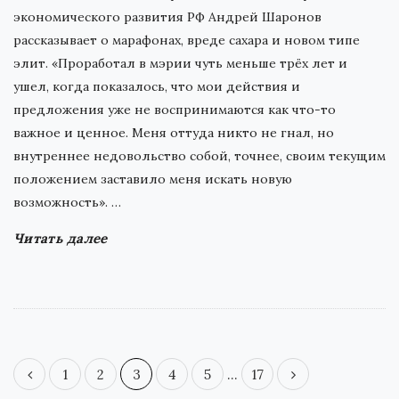
экономического развития РФ Андрей Шаронов
рассказывает о марафонах, вреде сахара и новом типе
элит. «Проработал в мэрии чуть меньше трёх лет и
ушел, когда показалось, что мои действия и
предложения уже не воспринимаются как что-то
важное и ценное. Меня оттуда никто не гнал, но
внутреннее недовольство собой, точнее, своим текущим
положением заставило меня искать новую
возможность».
…
Читать далее
П
1
2
3
4
5
…
17
а